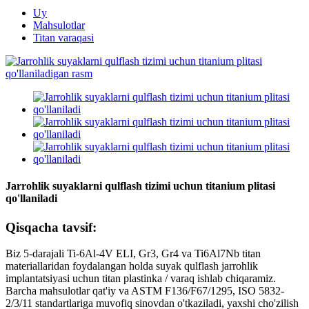
Uy
Mahsulotlar
Titan varaqasi
Jarrohlik suyaklarni qulflash tizimi uchun titanium plitasi
qo'llaniladi
Qisqacha tavsif:
Biz 5-darajali Ti-6Al-4V ELI, Gr3, Gr4 va Ti6Al7Nb titan
materiallaridan foydalangan holda suyak qulflash jarrohlik
implantatsiyasi uchun titan plastinka / varaq ishlab chiqaramiz.
Barcha mahsulotlar qat'iy va ASTM F136/F67/1295, ISO 5832-
2/3/11 standartlariga muvofiq sinovdan o'tkaziladi, yaxshi cho'zilish