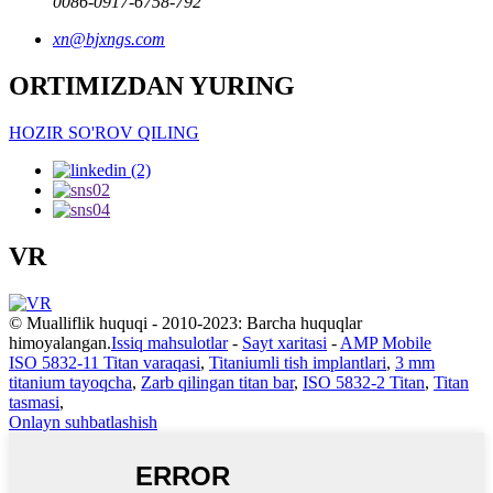
0086-0917-6758-792
xn@bjxngs.com
ORTIMIZDAN YURING
HOZIR SO'ROV QILING
VR
© Mualliflik huquqi - 2010-2023: Barcha huquqlar
himoyalangan.
Issiq mahsulotlar
-
Sayt xaritasi
-
AMP Mobile
ISO 5832-11 Titan varaqasi
,
Titaniumli tish implantlari
,
3 mm
titanium tayoqcha
,
Zarb qilingan titan bar
,
ISO 5832-2 Titan
,
Titan
tasmasi
,
Onlayn suhbatlashish