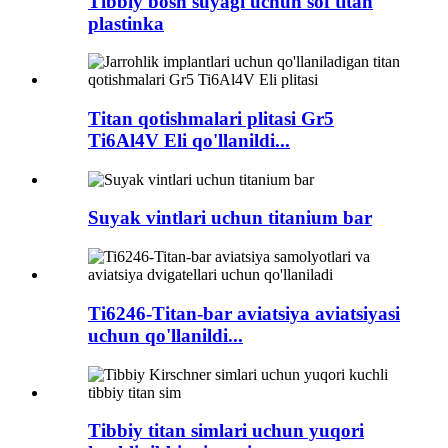
Tibbiy bosh suyagi uchun sof titan
plastinka
Titan qotishmalari plitasi Gr5
Ti6Al4V Eli qo'llanildi...
Suyak vintlari uchun titanium bar
Ti6246-Titan-bar aviatsiya aviatsiyasi
uchun qo'llanildi...
Tibbiy titan simlari uchun yuqori