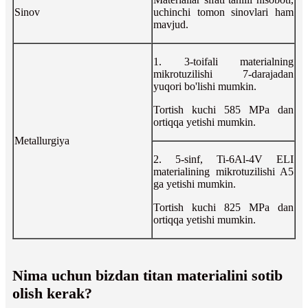
Sinov
uchinchi tomon sinovlari ham
mavjud.
1. 3-toifali materialning
mikrotuzilishi 7-darajadan
yuqori bo'lishi mumkin.
Tortish kuchi 585 MPa dan
ortiqqa yetishi mumkin.
Metallurgiya
2. 5-sinf, Ti-6Al-4V ELI
materialining mikrotuzilishi A5
ga yetishi mumkin.
Tortish kuchi 825 MPa dan
ortiqqa yetishi mumkin.
Nima uchun bizdan titan materialini sotib
olish kerak?