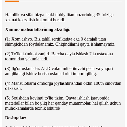
Halollik va sifat bizga ichki tibbiy titan bozorining 35 foiziga
xizmat ko'rsatish imkonini beradi.
Xinnuo mahsulotlarining afzalligi:
(1) Xom ashyo. Biz tahlil sertifikatiga ega 0 darajali titan
shimgichdan foydalanamiz. Chiqindilarni qayta ishlatmaymiz.
(2) To'liq ta'minot zanjiri. Barcha qayta ishlash 7 ta ustaxona
tomonidan yakunlanadi.
(3) Ilg'or uskunalar. ALD vakuumli erituvchi pech va yuqori
aniqlikdagi ishlov berish uskunalarini import qiling.
(4) Mahsulotlarni omborga joylashtirishdan oldin 100% sinovdan
o'tkazish.
(5) Sotishdan keyingi to'liq tizim. Qayta ishlash jarayonida
materiallar bilan bog'liq har qanday muammolar, hal qilish uchun
muhokamalarda texnik ishtirok.
Boshqalar: