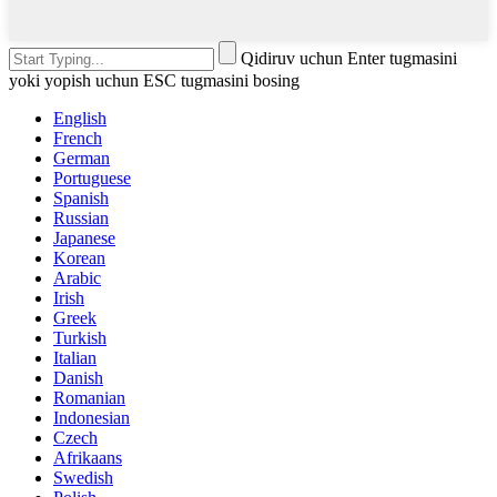
Qidiruv uchun Enter tugmasini
yoki yopish uchun ESC tugmasini bosing
English
French
German
Portuguese
Spanish
Russian
Japanese
Korean
Arabic
Irish
Greek
Turkish
Italian
Danish
Romanian
Indonesian
Czech
Afrikaans
Swedish