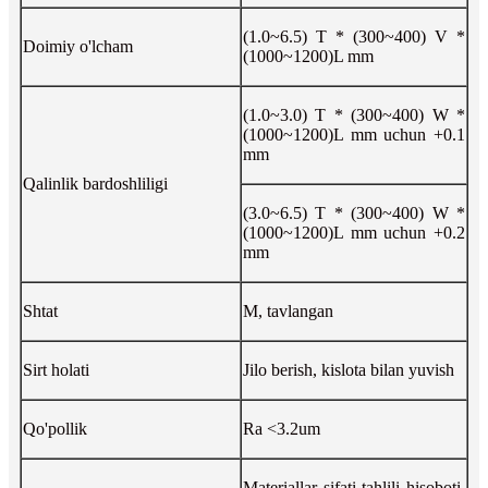
(1.0~6.5) T * (300~400) V *
Doimiy o'lcham
(1000~1200)L mm
(1.0~3.0) T * (300~400) W *
(1000~1200)L mm uchun +0.1
mm
Qalinlik bardoshliligi
(3.0~6.5) T * (300~400) W *
(1000~1200)L mm uchun +0.2
mm
Shtat
M, tavlangan
Sirt holati
Jilo berish, kislota bilan yuvish
Qo'pollik
Ra <3.2um
Materiallar sifati tahlili hisoboti,