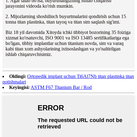
1. Agar talab bo'lsa, buyurtmangizning ishlab chiqarish
jarayonini videoda ko'rish mumkin.
2. Mijozlarning shoshilinch buyurtmalarini qondirish uchun 15
tonna titan plastinka, titan tayoq va titan sim saqlash sig'imi.
Biz 18 yil davomida Xitoyda ichki tibbiyot bozorining 35 foiziga
xizmat ko'rsatuvchi, ISO 9001 va ISO 13485 sertifikatlariga ega
bo'lgan, tibbiy implantlar uchun titanium novda, sim va varaq
kabi titan xom ashyolarining ixtisoslashgan va yo'naltirilgan
ishlab chiqaruvchisimiz.
Oldingi:
Ortopedik implant uchun Ti6Al7Nb titan plastinka titan
qotishmalari
Keyingisi:
ASTM F67 Titanium Bar / Rod