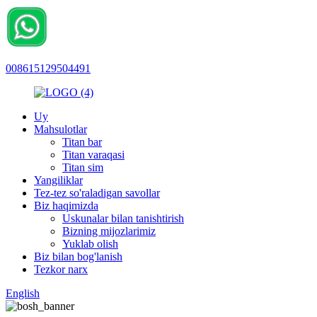
008615129504491
Uy
Mahsulotlar
Titan bar
Titan varaqasi
Titan sim
Yangiliklar
Tez-tez so'raladigan savollar
Biz haqimizda
Uskunalar bilan tanishtirish
Bizning mijozlarimiz
Yuklab olish
Biz bilan bog'lanish
Tezkor narx
English