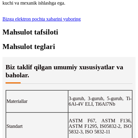
kuchi va mexanik ishlashga ega.
Bizga elektron pochta xabarini yuboring
Mahsulot tafsiloti
Mahsulot teglari
Biz taklif qilgan umumiy xususiyatlar va
baholar.
3-guruh, 3-guruh, 5-guruh, Ti-
Materiallar
6Al-4V ELI, Ti6Al7Nb
ASTM F67, ASTM F136,
Standart
ASTM F1295, IS05832-2, ISO
5832-3, ISO 5832-11