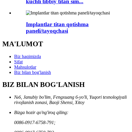
kuchli tibbiy titan sim...
Implantlar titan qotishma
paneli/tayoqchasi
MA'LUMOT
Biz haqimizda
Sifat
Mahsulotlar
Biz bilan bog'lanish
BIZ BILAN BOG'LANISH
№6, Janubiy bo'lim, Fengxuang 6-yo'li, Yuqori texnologiyali
rivojlanish zonasi, Baoji Shensi, Xitoy
Bizga hozir qo'ng'iroq qiling:
0086-0917-6758-791;